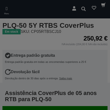
Skip
to
Pesquisar
main
Menu
content
PLQ-50 5Y RTBS CoverPlus
SKU: CP05RTBSCJ10
Em stock
250,92 €
IVA incluído (204,00 € IVA não incluído)
Entrega padrão gratuita
Entrega padrão gratuita em todas as encomendas superiores a 25 €
Devolução fácil
Devolução dentro de 30 dias após a entrega.
Saiba mais
Assistência CoverPlus de 05 anos
RTB para PLQ-50