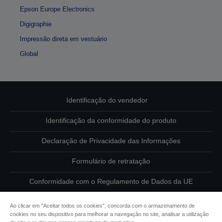
Epson Europe Electronics
Digigraphie
Impressão direta em vestuário
Global
Identificação do vendedor
Identificação da conformidade do produto
Declaração de Privacidade das Informações
Formulário de retratação
Conformidade com o Regulamento de Dados da UE
Contacte-nos sobre os seus dados
Ao clicar em "Aceitar todos os cookies", concorda com o armazenamento de
cookies no seu dispositivo para melhorar a navegação no site, analisar a utilização