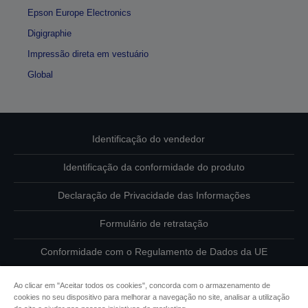
Epson Europe Electronics
Digigraphie
Impressão direta em vestuário
Global
Identificação do vendedor
Identificação da conformidade do produto
Declaração de Privacidade das Informações
Formulário de retratação
Conformidade com o Regulamento de Dados da UE
Contacte-nos sobre os seus dados
Ao clicar em "Aceitar todos os cookies", concorda com o armazenamento de
cookies no seu dispositivo para melhorar a navegação no site, analisar a utilização