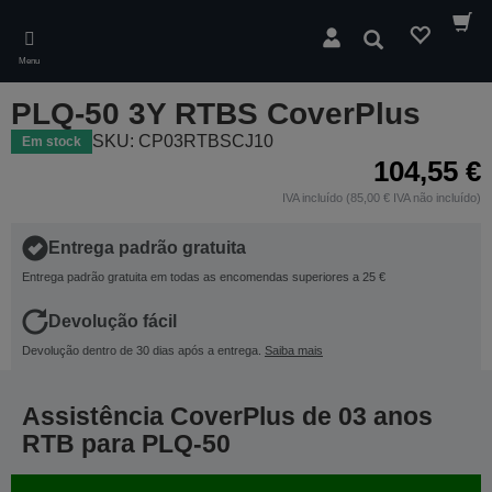
Skip
to
Pesquisar
main
Menu
content
PLQ-50 3Y RTBS CoverPlus
SKU: CP03RTBSCJ10
Em stock
104,55 €
IVA incluído (85,00 € IVA não incluído)
Entrega padrão gratuita
Entrega padrão gratuita em todas as encomendas superiores a 25 €
Devolução fácil
Devolução dentro de 30 dias após a entrega.
Saiba mais
Assistência CoverPlus de 03 anos
RTB para PLQ-50