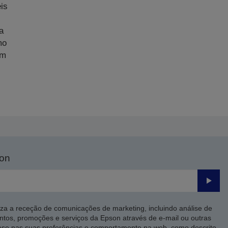
is
a
mo
am
son
Enviar
iza a receção de comunicações de marketing, incluindo análise de
ntos, promoções e serviços da Epson através de e-mail ou outras
ase nas suas preferências e comportamento na web, como descrito