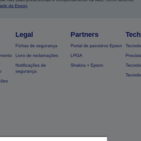
dade da Epson
.
Legal
Partners
Tech
Fichas de segurança
Portal de parceiros Epson
Tecnolo
amento
Livro de reclamações
LPGA
Precisi
Notificações de
Shakira + Epson
Tecnolo
o
segurança
Tecnolo
ções