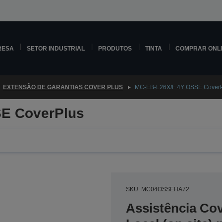
RESA
SETOR INDUSTRIAL
PRODUTOS
TINTA
COMPRAR ONL
EXTENSÃO DE GARANTIAS COVER PLUS
MC-EB-L26X/F 4Y OSSE Cover
E CoverPlus
SKU: MC04OSSEHA72
Assistência Co