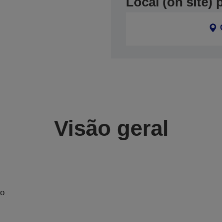
Local (on site)
Visão geral
No
m