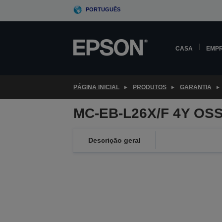
Skip
PORTUGUÊS
to
main
content
CASA
EMP
PÁGINA INICIAL
PRODUTOS
GARANTIA
MC-EB-L26X/F 4Y OSS
Descrição geral