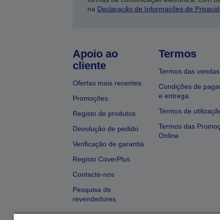
na
Declaração de Informações de Privaci
Apoio ao
Termos
cliente
Termos das vendas
Ofertas mais recentes
Condições de pag
e entrega
Promoções
Termos de utilizaçã
Registo de produtos
Termos das Promo
Devolução de pedido
Online
Verificação de garantia
Registo CoverPlus
Contacte-nos
Pesquisa de
revendedores