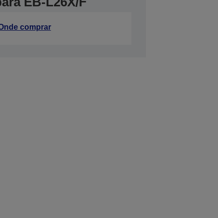
 para EB-L26X/F
Onde comprar