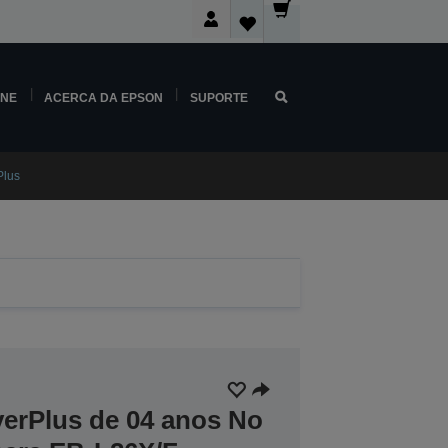
INE
ACERCA DA EPSON
SUPORTE
Plus
verPlus de 04 anos No