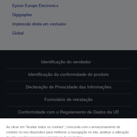
Epson Europe Electronics
Digigraphie
Impressão direta em vestuário
Global
Identificação do vendedor
Identificação da conformidade do produto
Declaração de Privacidade das Informações
Formulário de retratação
Conformidade com o Regulamento de Dados da UE
Contacte-nos sobre os seus dados
Ao clicar em "Aceitar todos os cookies", concorda com o armazenamento de
cookies no seu dispositivo para melhorar a navegação no site, analisar a utilização