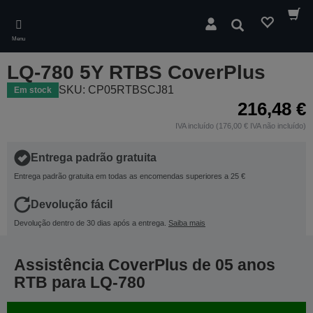
Skip
to
Pesquisar
main
Menu
content
LQ-780 5Y RTBS CoverPlus
SKU: CP05RTBSCJ81
Em stock
216,48 €
IVA incluído (176,00 € IVA não incluído)
Entrega padrão gratuita
Entrega padrão gratuita em todas as encomendas superiores a 25 €
Devolução fácil
Devolução dentro de 30 dias após a entrega.
Saiba mais
Assistência CoverPlus de 05 anos
RTB para LQ-780