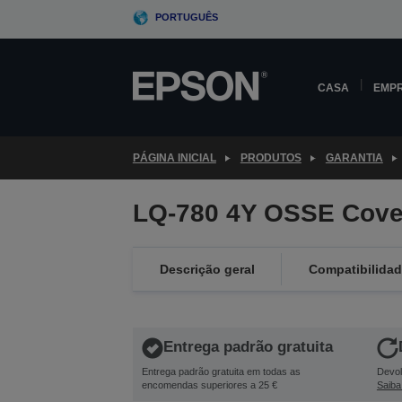
Skip
PORTUGUÊS
to
main
content
CASA
EMP
PÁGINA INICIAL
PRODUTOS
GARANTIA
LQ-780 4Y OSSE Cove
Descrição geral
Compatibilida
Entrega padrão gratuita
Entrega padrão gratuita em todas as
Devol
encomendas superiores a 25 €
Saiba