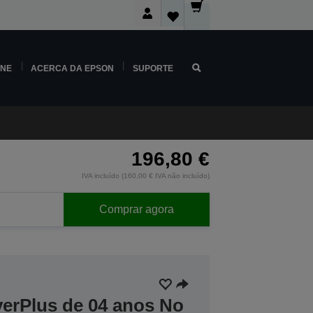
INE
ACERCA DA EPSON
SUPORTE
196,80 €
IVA incluído (160,00 € IVA não incluído)
Comprar agora
verPlus de 04 anos No