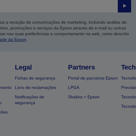
Enviar
iza a receção de comunicações de marketing, incluindo análise de
ntos, promoções e serviços da Epson através de e-mail ou outras
ase nas suas preferências e comportamento na web, como descrito
dade da Epson
.
Legal
Partners
Tech
Fichas de segurança
Portal de parceiros Epson
Tecnolo
amento
Livro de reclamações
LPGA
Precisi
Notificações de
Shakira + Epson
Tecnolo
o
segurança
Tecnolo
ções