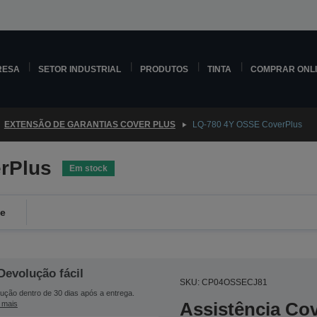
RESA
SETOR INDUSTRIAL
PRODUTOS
TINTA
COMPRAR ONL
EXTENSÃO DE GARANTIAS COVER PLUS
LQ-780 4Y OSSE CoverPlus
rPlus
Em stock
de
Devolução fácil
SKU: CP04OSSECJ81
ução dentro de 30 dias após a entrega.
Assistência Co
 mais