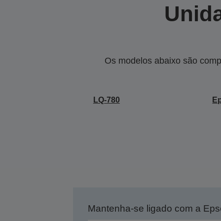
Unida
Os modelos abaixo são compa
LQ-780
E
Mantenha-se ligado com a Ep