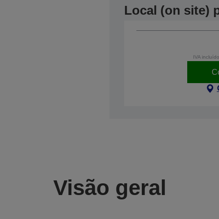
Local (on site)
IVA incluíd
C
Visão geral