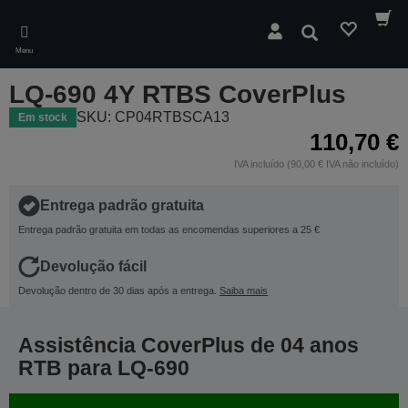
Skip
to
Pesquisar
main
Menu
content
LQ-690 4Y RTBS CoverPlus
SKU: CP04RTBSCA13
Em stock
110,70 €
IVA incluído (90,00 € IVA não incluído)
Entrega padrão gratuita
Entrega padrão gratuita em todas as encomendas superiores a 25 €
Devolução fácil
Devolução dentro de 30 dias após a entrega.
Saiba mais
Assistência CoverPlus de 04 anos
RTB para LQ-690