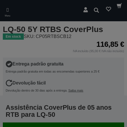
Skip
to
Pesquisar
main
Menu
content
LQ-50 5Y RTBS CoverPlus
SKU: CP05RTBSCB12
Em stock
116,85 €
IVA incluído (95,00 € IVA não incluído)
Entrega padrão gratuita
Entrega padrão gratuita em todas as encomendas superiores a 25 €
Devolução fácil
Devolução dentro de 30 dias após a entrega.
Saiba mais
Assistência CoverPlus de 05 anos
RTB para LQ-50