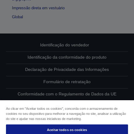
Impressão direta em vestuário
Global
Identificação do vendedor
Identificação da conformidade do produto
Declaração de Privacidade das Informações
Formulário de retratação
Conformidade com o Regulamento de Dados da UE
Contacte-nos sobre os seus dados
Ao clicar em "Aceitar todos os cookies", concorda com o armazenamento de
cookies no seu dispositivo para melhorar a navegação no site, analisar a utilização
Informações sobre cookies
do site e ajudar nas nossas iniciativas de marketing.
Aceitar todos os cookies
Compromisso da Epson para com a acessibilidade