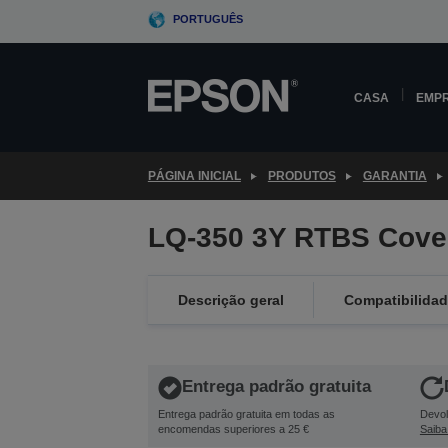
Skip
PORTUGUÊS
to
main
content
CASA
EMP
PÁGINA INICIAL
PRODUTOS
GARANTIA
LQ-350 3Y RTBS Cove
Descrição geral
Compatibilida
Entrega padrão gratuita
Entrega padrão gratuita em todas as
Devol
encomendas superiores a 25 €
Saiba