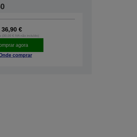
50
36,90 €
o (30,00 € IVA não incluído)
omprar agora
Onde comprar