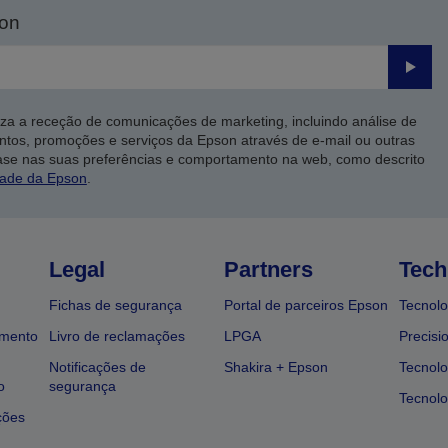
son
Enviar
iza a receção de comunicações de marketing, incluindo análise de
ntos, promoções e serviços da Epson através de e-mail ou outras
ase nas suas preferências e comportamento na web, como descrito
dade da Epson
.
Legal
Partners
Tech
Fichas de segurança
Portal de parceiros Epson
Tecnolo
amento
Livro de reclamações
LPGA
Precisi
Notificações de
Shakira + Epson
Tecnolo
o
segurança
Tecnolo
ções