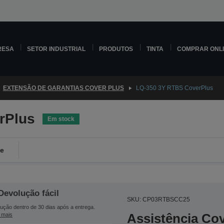
RESA
SETOR INDUSTRIAL
PRODUTOS
TINTA
COMPRAR ONL
EXTENSÃO DE GARANTIAS COVER PLUS
LQ-350 3Y RTBS CoverPlus
rPlus
Em stock
de
Devolução fácil
SKU: CP03RTBSCC25
ução dentro de 30 dias após a entrega.
Assistência Co
 mais