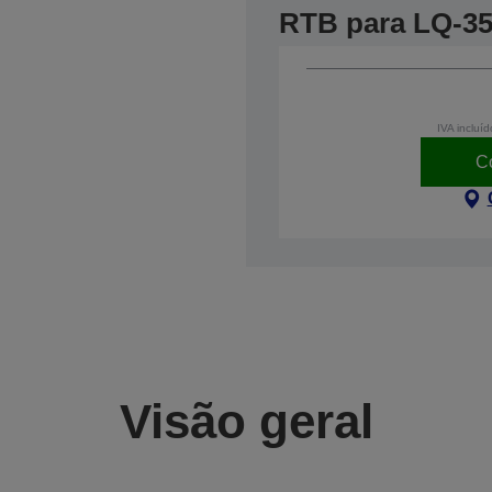
RTB para LQ-3
IVA incluíd
C
Visão geral