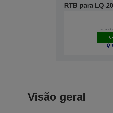
RTB para LQ-2
IVA incluíd
C
Visão geral