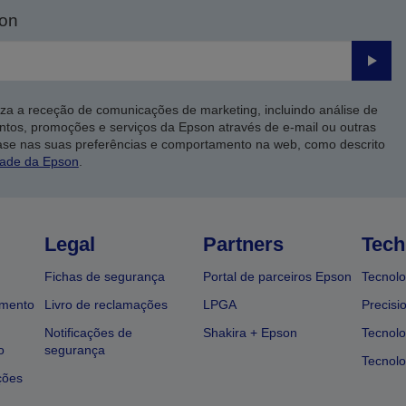
son
Enviar
iza a receção de comunicações de marketing, incluindo análise de
ntos, promoções e serviços da Epson através de e-mail ou outras
ase nas suas preferências e comportamento na web, como descrito
dade da Epson
.
Legal
Partners
Tech
Fichas de segurança
Portal de parceiros Epson
Tecnolo
amento
Livro de reclamações
LPGA
Precisi
Notificações de
Shakira + Epson
Tecnolo
o
segurança
Tecnolo
ções