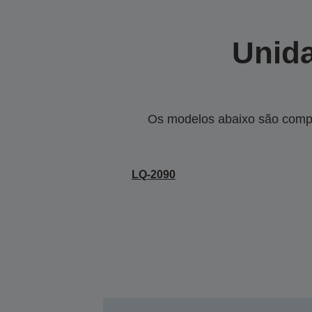
Unida
Os modelos abaixo são compa
LQ-2090