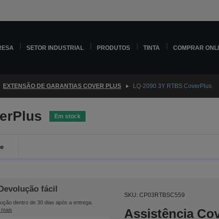
RESA
SETOR INDUSTRIAL
PRODUTOS
TINTA
COMPRAR ONL
EXTENSÃO DE GARANTIAS COVER PLUS
LQ-2090 3Y RTBS CoverPlus
erPlus
Em stock
de
Devolução fácil
SKU: CP03RTBSC559
ução dentro de 30 dias após a entrega.
Assistência Co
 mais