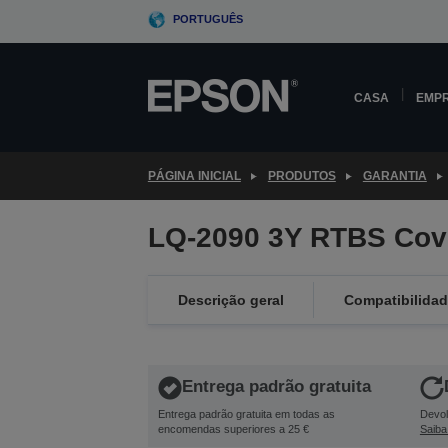
Skip
PORTUGUÊS
to
main
content
CASA
EMP
PÁGINA INICIAL
PRODUTOS
GARANTIA
LQ-2090 3Y RTBS Cov
Descrição geral
Compatibilida
Entrega padrão gratuita
Entrega padrão gratuita em todas as
Devol
encomendas superiores a 25 €
Saiba