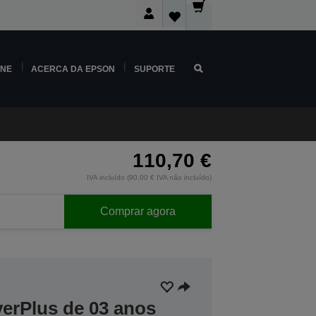
INE
ACERCA DA EPSON
SUPORTE
110,70 €
IVA incluído (90,00 € IVA não incluído)
Comprar agora
verPlus de 03 anos