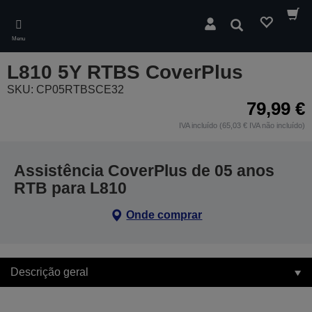
Skip
to
Pesquisar
main
Menu
content
L810 5Y RTBS CoverPlus
SKU: CP05RTBSCE32
79,99 €
IVA incluído (65,03 € IVA não incluído)
Assistência CoverPlus de 05 anos
RTB para L810
Onde comprar
Descrição geral