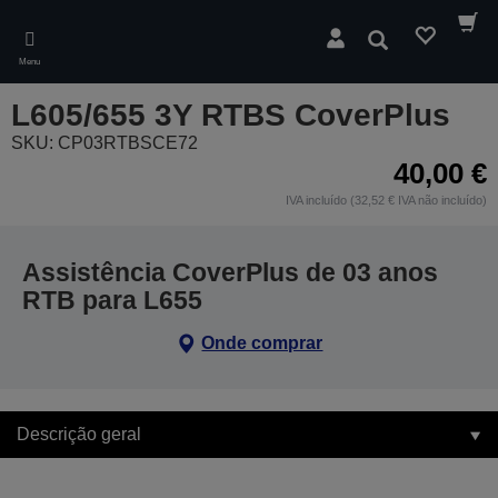
Skip
to
Pesquisar
main
Menu
content
L605/655 3Y RTBS CoverPlus
SKU: CP03RTBSCE72
40,00 €
IVA incluído (32,52 € IVA não incluído)
Assistência CoverPlus de 03 anos
RTB para L655
Onde comprar
Descrição geral