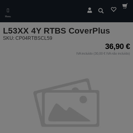
Skip
to
Pesquisar
main
Menu
content
L53XX 4Y RTBS CoverPlus
SKU: CP04RTBSCL59
36,90 €
IVA incluído (30,00 € IVA não incluído)