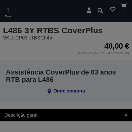
Skip
to
Pesquisar
main
Menu
content
L486 3Y RTBS CoverPlus
SKU: CP03RTBSCF45
40,00 €
IVA incluído (32,52 € IVA não incluído)
Assistência CoverPlus de 03 anos
RTB para L486
Onde comprar
Descrição geral