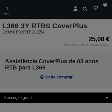
Skip
to
Pesquisar
main
Menu
content
L366 3Y RTBS CoverPlus
SKU: CP03RTBSCE54
25,00 €
IVA incluído (20,33 € IVA não incluído)
Assistência CoverPlus de 03 anos
RTB para L366
Onde comprar
Descrição geral