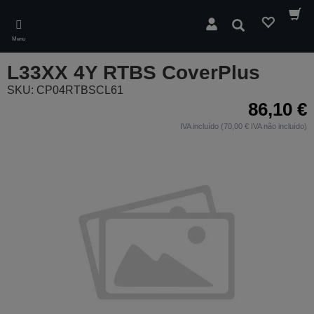
Skip
to
Pesquisar
main
Menu
content
L33XX 4Y RTBS CoverPlus
SKU: CP04RTBSCL61
86,10 €
IVA incluído (70,00 € IVA não incluído)