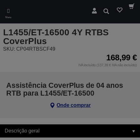
Skip
to
Pesquisar
main
Menu
content
L1455/ET-16500 4Y RTBS
CoverPlus
SKU: CP04RTBSCF49
168,99 €
IVA incluído (137,39 € IVA não incluído)
Assistência CoverPlus de 04 anos
RTB para L1455/ET-16500
Onde comprar
Descrição geral