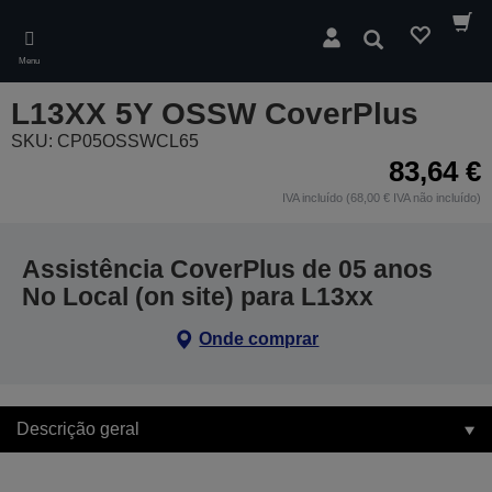
Skip
to
Pesquisar
main
Menu
content
L13XX 5Y OSSW CoverPlus
SKU: CP05OSSWCL65
83,64 €
IVA incluído (68,00 € IVA não incluído)
Assistência CoverPlus de 05 anos
No Local (on site) para L13xx
Onde comprar
Descrição geral