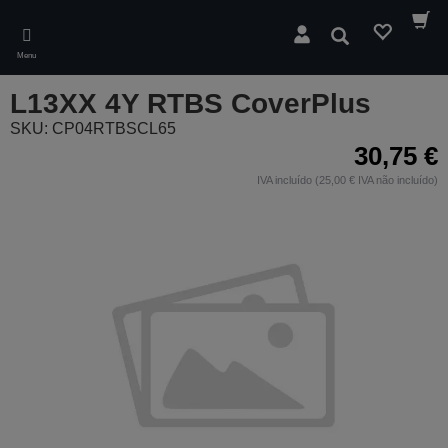
Skip
to
Pesquisar
main
Menu
content
L13XX 4Y RTBS CoverPlus
SKU: CP04RTBSCL65
30,75 €
IVA incluído (25,00 € IVA não incluído)