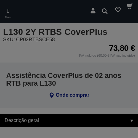
Skip
to
Pesquisar
main
Menu
content
L130 2Y RTBS CoverPlus
SKU: CP02RTBSCE58
73,80 €
IVA incluído (60,00 € IVA não incluído)
Assistência CoverPlus de 02 anos
RTB para L130
Onde comprar
Descrição geral