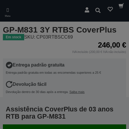
Skip
to
Pesquisar
main
Menu
content
GP-M831 3Y RTBS CoverPlus
SKU: CP03RTBSCC69
Em stock
246,00 €
IVA incluído (200,00 € IVA não incluído)
Entrega padrão gratuita
Entrega padrão gratuita em todas as encomendas superiores a 25 €
Devolução fácil
Devolução dentro de 30 dias após a entrega.
Saiba mais
Assistência CoverPlus de 03 anos
RTB para GP-M831