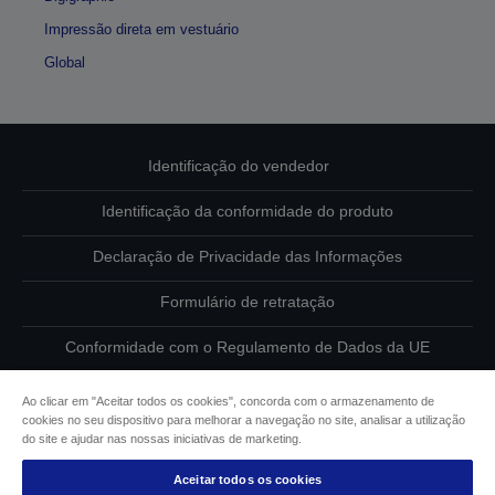
Impressão direta em vestuário
Global
Identificação do vendedor
Identificação da conformidade do produto
Declaração de Privacidade das Informações
Formulário de retratação
Conformidade com o Regulamento de Dados da UE
Contacte-nos sobre os seus dados
Ao clicar em "Aceitar todos os cookies", concorda com o armazenamento de
cookies no seu dispositivo para melhorar a navegação no site, analisar a utilização
Informações sobre cookies
do site e ajudar nas nossas iniciativas de marketing.
Aceitar todos os cookies
Compromisso da Epson para com a acessibilidade