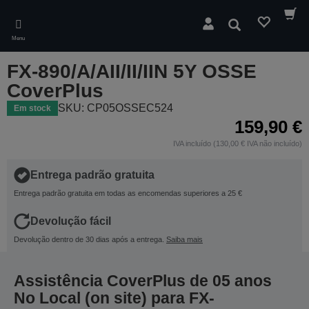
Skip
to
Pesquisar
main
Menu
content
FX-890/A/AII/II/IIN 5Y OSSE
CoverPlus
SKU: CP05OSSEC524
Em stock
159,90 €
IVA incluído (130,00 € IVA não incluído)
Entrega padrão gratuita
Entrega padrão gratuita em todas as encomendas superiores a 25 €
Devolução fácil
Devolução dentro de 30 dias após a entrega.
Saiba mais
Assistência CoverPlus de 05 anos
No Local (on site) para FX-