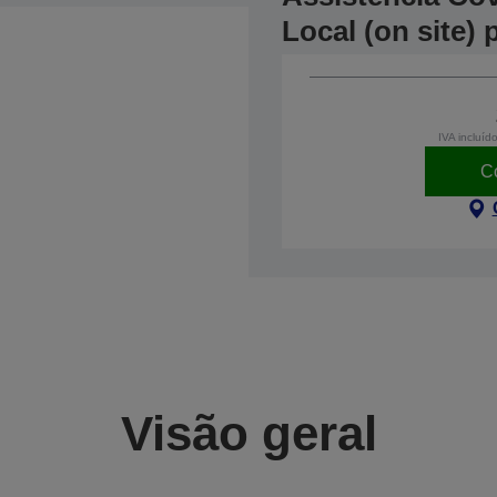
Local (on site) 
IVA incluíd
C
Visão geral