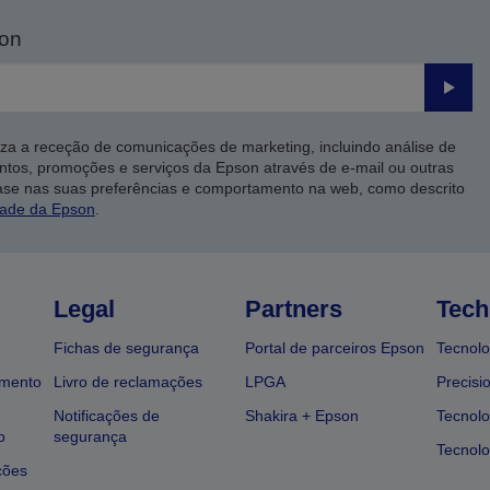
son
Enviar
iza a receção de comunicações de marketing, incluindo análise de
ntos, promoções e serviços da Epson através de e-mail ou outras
ase nas suas preferências e comportamento na web, como descrito
dade da Epson
.
Legal
Partners
Tech
Fichas de segurança
Portal de parceiros Epson
Tecnolo
amento
Livro de reclamações
LPGA
Precisi
Notificações de
Shakira + Epson
Tecnolo
o
segurança
Tecnolo
ções