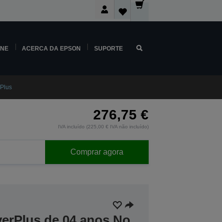
INE
ACERCA DA EPSON
SUPORTE
rPlus
276,75 €
IVA incluído (225,00 € IVA não incluído)
Comprar agora
verPlus de 04 anos No