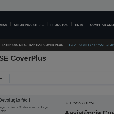
RESA
SETOR INDUSTRIAL
PRODUTOS
TINTA
COMPRAR ONL
EXTENSÃO DE GARANTIAS COVER PLUS
FX-2190/N/II/IIN 4Y OSSE Cove
SSE CoverPlus
de
Devolução fácil
SKU: CP04OSSEC526
ução dentro de 30 dias após a entrega.
Assistência Co
 mais