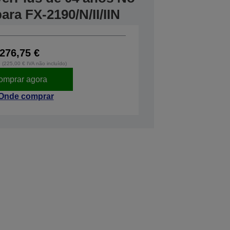
para FX-2190/N/II/IIN
276,75 €
o (225,00 € IVA não incluído)
omprar agora
Onde comprar