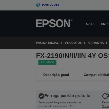
Skip
PORTUGUÊS
to
main
content
CASA
EMP
PÁGINA INICIAL
PRODUTOS
GARANTIA
FX-2190/N/II/IIN 4Y O
Em stock
Descrição geral
Compatibilida
Entrega padrão gratuita
Entrega padrão gratuita em todas as
Devol
encomendas superiores a 25 €
Saiba