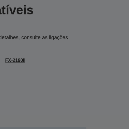
tíveis
talhes, consulte as ligações
FX-2190II