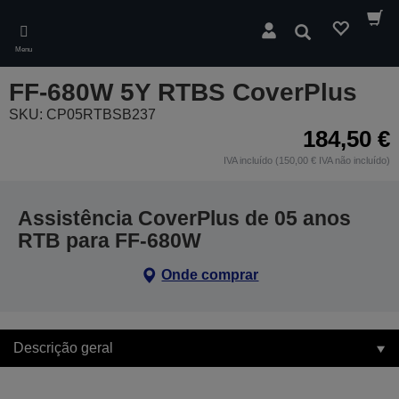
Skip
to
Pesquisar
main
Menu
content
FF-680W 5Y RTBS CoverPlus
SKU: CP05RTBSB237
184,50 €
IVA incluído (150,00 € IVA não incluído)
Assistência CoverPlus de 05 anos
RTB para FF-680W
Onde comprar
Descrição geral