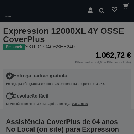
Skip
to
Pesquisar
main
Menu
content
Expression 12000XL 4Y OSSE
CoverPlus
SKU: CP04OSSEB240
Em stock
1.062,72 €
IVA incluído (864,00 € IVA não incluído)
Entrega padrão gratuita
Entrega padrão gratuita em todas as encomendas superiores a 25 €
Devolução fácil
Devolução dentro de 30 dias após a entrega.
Saiba mais
Assistência CoverPlus de 04 anos
No Local (on site) para Expression