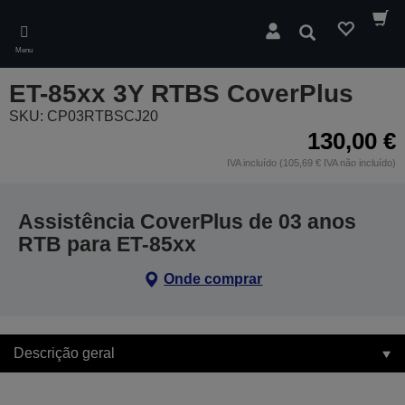
Skip
to
Pesquisar
main
Menu
content
ET-85xx 3Y RTBS CoverPlus
SKU: CP03RTBSCJ20
130,00 €
IVA incluído (105,69 € IVA não incluído)
Assistência CoverPlus de 03 anos
RTB para ET-85xx
Onde comprar
Descrição geral