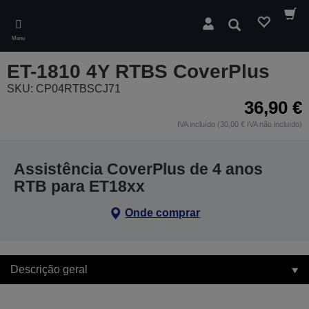
Skip
to
Pesquisar
main
Menu
content
ET-1810 4Y RTBS CoverPlus
SKU: CP04RTBSCJ71
36,90 €
IVA incluído (30,00 € IVA não incluído)
Assistência CoverPlus de 4 anos
RTB para ET18xx
Onde comprar
Descrição geral