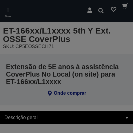
Skip
to
Pesquisar
main
Menu
content
ET-166xx/L1xxxx 5th Y Ext.
OSSE CoverPlus
SKU: CP5EOSSECH71
Extensão de 5E anos à assistência
CoverPlus No Local (on site) para
ET-166xx/L1xxxx
Onde comprar
Descrição geral