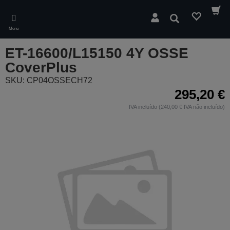
Skip
to
Pesquisar
main
Menu
content
ET-16600/L15150 4Y OSSE
CoverPlus
SKU: CP04OSSECH72
295,20 €
IVA incluído (240,00 € IVA não incluído)