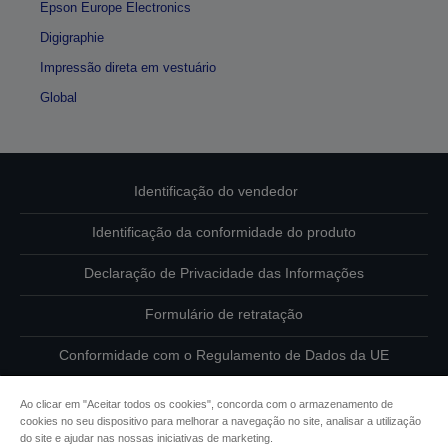
Epson Europe Electronics
Digigraphie
Impressão direta em vestuário
Global
Identificação do vendedor
Identificação da conformidade do produto
Declaração de Privacidade das Informações
Formulário de retratação
Conformidade com o Regulamento de Dados da UE
Contacte-nos sobre os seus dados
Ao clicar em "Aceitar todos os cookies", concorda com o armazenamento de
cookies no seu dispositivo para melhorar a navegação no site, analisar a utilização
Informações sobre cookies
do site e ajudar nas nossas iniciativas de marketing.