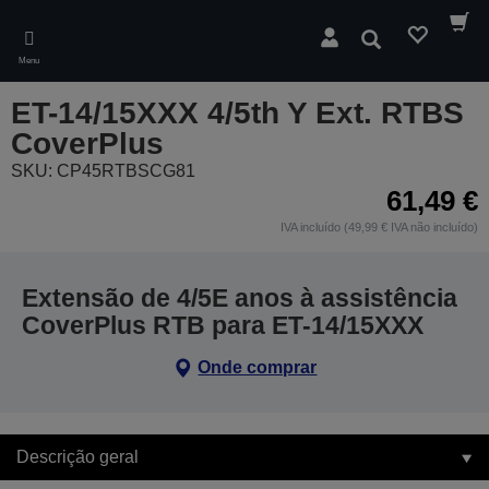
Skip
to
Pesquisar
main
Menu
content
ET-14/15XXX 4/5th Y Ext. RTBS
CoverPlus
SKU: CP45RTBSCG81
61,49 €
IVA incluído (49,99 € IVA não incluído)
Extensão de 4/5E anos à assistência
CoverPlus RTB para ET-14/15XXX
Onde comprar
Descrição geral