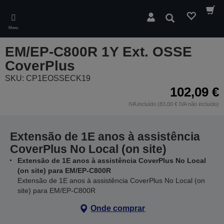
Skip
to
Pesquisar
main
Menu
content
EM/EP-C800R 1Y Ext. OSSE
CoverPlus
SKU: CP1EOSSECK19
102,09 €
IVA incluído (83,00 € IVA não incluído)
Extensão de 1E anos à assistência
CoverPlus No Local (on site)
Extensão de 1E anos à assistência CoverPlus No Local
(on site) para EM/EP-C800R
Extensão de 1E anos à assistência CoverPlus No Local (on
site) para EM/EP-C800R
Onde comprar