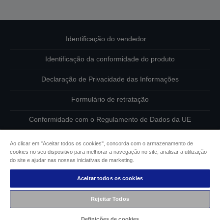
Identificação do vendedor
Identificação da conformidade do produto
Declaração de Privacidade das Informações
Formulário de retratação
Conformidade com o Regulamento de Dados da UE
Contacte-nos sobre os seus dados
Ao clicar em "Aceitar todos os cookies", concorda com o armazenamento de
cookies no seu dispositivo para melhorar a navegação no site, analisar a utilização
Informações sobre cookies
do site e ajudar nas nossas iniciativas de marketing.
Aceitar todos os cookies
Compromisso da Epson para com a acessibilidade
Rejeitar Todos
Copyright © 2026 Seiko Epson
Definições de cookies