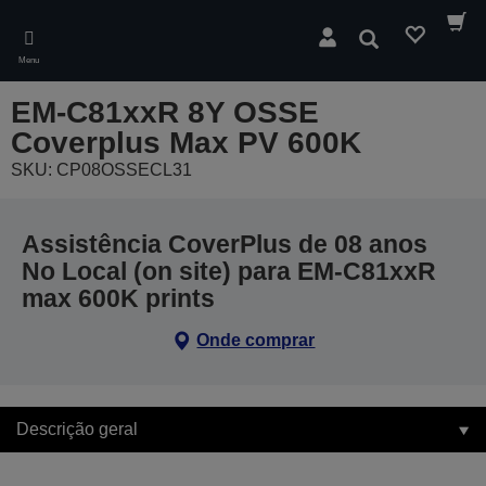
Skip
to
Pesquisar
main
Menu
content
EM-C81xxR 8Y OSSE
Coverplus Max PV 600K
SKU: CP08OSSECL31
Assistência CoverPlus de 08 anos
No Local (on site) para EM-C81xxR
max 600K prints
Onde comprar
Descrição geral