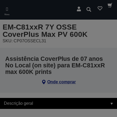
Skip
to
Pesquisar
main
Menu
content
EM-C81xxR 7Y OSSE
CoverPlus Max PV 600K
SKU: CP07OSSECL31
Assistência CoverPlus de 07 anos
No Local (on site) para EM-C81xxR
max 600K prints
Onde comprar
Descrição geral