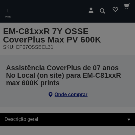
Skip
to
Pesquisar
main
Menu
content
EM-C81xxR 7Y OSSE
CoverPlus Max PV 600K
SKU: CP07OSSECL31
Assistência CoverPlus de 07 anos
No Local (on site) para EM-C81xxR
max 600K prints
Onde comprar
Descrição geral