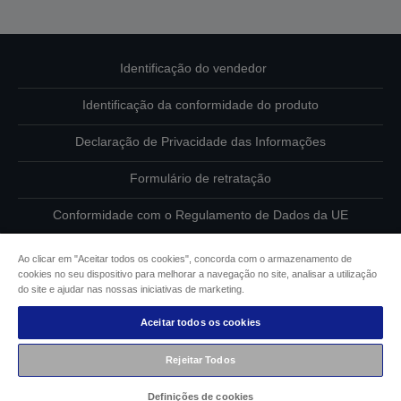
Identificação do vendedor
Identificação da conformidade do produto
Declaração de Privacidade das Informações
Formulário de retratação
Conformidade com o Regulamento de Dados da UE
Contacte-nos sobre os seus dados
Ao clicar em "Aceitar todos os cookies", concorda com o armazenamento de
cookies no seu dispositivo para melhorar a navegação no site, analisar a utilização
Informações sobre cookies
do site e ajudar nas nossas iniciativas de marketing.
Aceitar todos os cookies
Compromisso da Epson para com a acessibilidade
Rejeitar Todos
Copyright © 2026 Seiko Epson
Definições de cookies