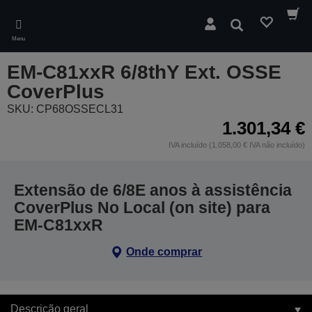
Skip
to
Pesquisar
main
Menu
content
EM-C81xxR 6/8thY Ext. OSSE
CoverPlus
SKU: CP68OSSECL31
1.301,34 €
IVA incluído (1.058,00 € IVA não incluído)
Extensão de 6/8E anos à assistência
CoverPlus No Local (on site) para
EM-C81xxR
Onde comprar
Descrição geral