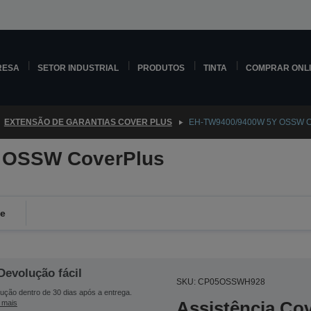
RESA
SETOR INDUSTRIAL
PRODUTOS
TINTA
COMPRAR ONL
EXTENSÃO DE GARANTIAS COVER PLUS
EH-TW9400/9400W 5Y OSSW C
 OSSW CoverPlus
de
Devolução fácil
SKU: CP05OSSWH928
ução dentro de 30 dias após a entrega.
Assistência Co
 mais