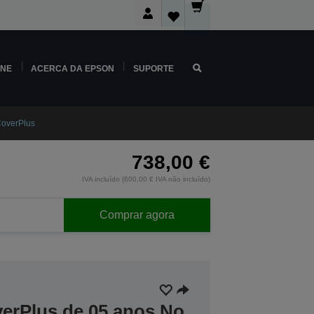
INE
ACERCA DA EPSON
SUPORTE
overPlus
738,00 €
IVA incluído (600,00 € IVA não incluído)
Comprar agora
verPlus de 05 anos No