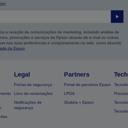
son
Enviar
iza a receção de comunicações de marketing, incluindo análise de
ntos, promoções e serviços da Epson através de e-mail ou outras
ase nas suas preferências e comportamento na web, como descrito
dade da Epson
.
Legal
Partners
Tech
Fichas de segurança
Portal de parceiros Epson
Tecnolo
amento
Livro de reclamações
LPGA
Precisi
Notificações de
Shakira + Epson
Tecnolo
o
segurança
Tecnolo
ções