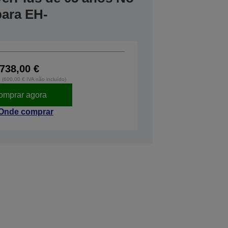
para EH-
738,00 €
o (600,00 € IVA não incluído)
omprar agora
Onde comprar