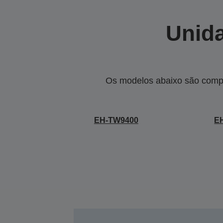
Unida
Os modelos abaixo são compa
EH-TW9400
E