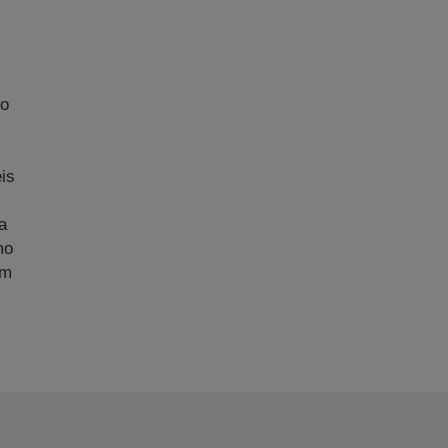
No
m
is
a
mo
am