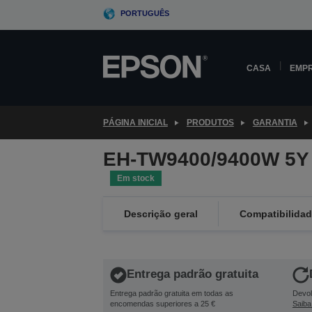
Skip
PORTUGUÊS
to
main
content
CASA
EMP
PÁGINA INICIAL
PRODUTOS
GARANTIA
EH-TW9400/9400W 5Y
Em stock
Descrição geral
Compatibilida
Entrega padrão gratuita
Entrega padrão gratuita em todas as
Devol
encomendas superiores a 25 €
Saiba