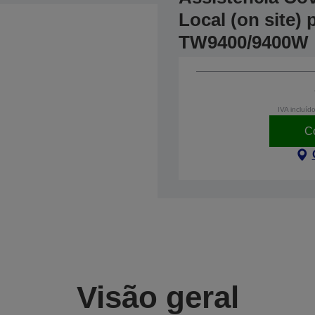
Local (on site) 
TW9400/9400W
IVA incluíd
C
Visão geral