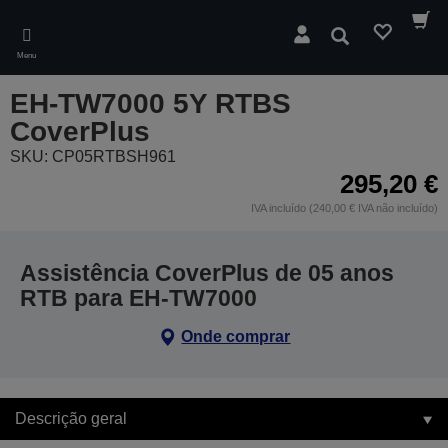
Skip
to
Pesquisar
main
Menu
content
EH-TW7000 5Y RTBS
CoverPlus
SKU: CP05RTBSH961
295,20 €
IVA incluído (240,00 € IVA não incluído)
Assistência CoverPlus de 05 anos
RTB para EH-TW7000
Onde comprar
Descrição geral