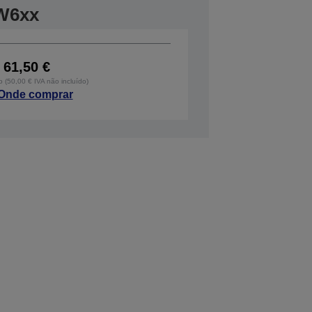
W6xx
61,50 €
o (50,00 € IVA não incluído)
Onde comprar