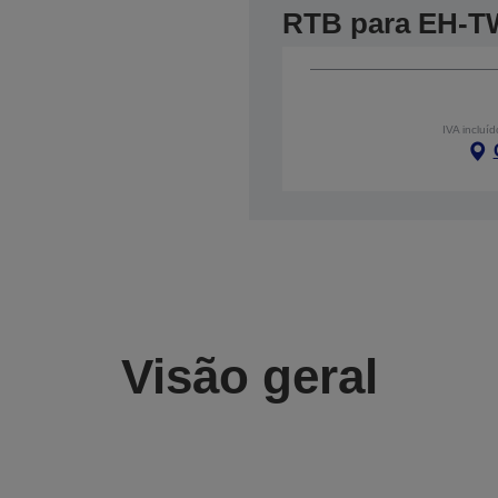
RTB para EH-T
IVA incluíd
Visão geral