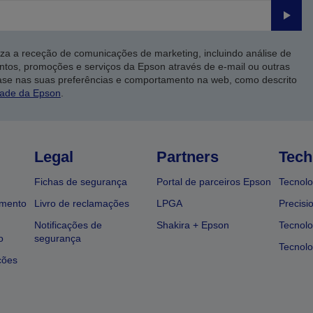
Enviar
iza a receção de comunicações de marketing, incluindo análise de
ntos, promoções e serviços da Epson através de e-mail ou outras
ase nas suas preferências e comportamento na web, como descrito
dade da Epson
.
Legal
Partners
Tech
Fichas de segurança
Portal de parceiros Epson
Tecnolo
amento
Livro de reclamações
LPGA
Precisi
Notificações de
Shakira + Epson
Tecnolo
o
segurança
Tecnolo
ções