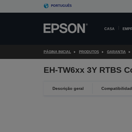
Skip
PORTUGUÊS
to
main
content
CASA
EMP
PÁGINA INICIAL
PRODUTOS
GARANTIA
EH-TW6xx 3Y RTBS C
Descrição geral
Compatibilida