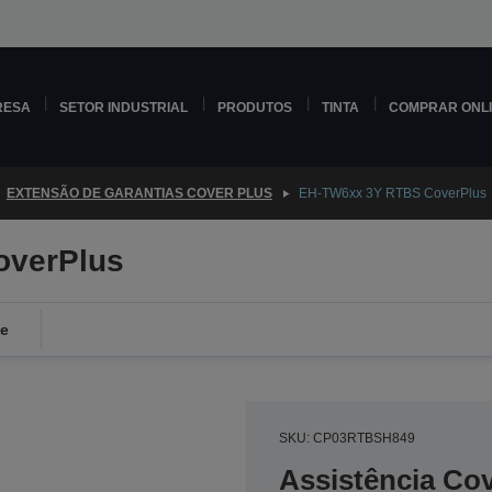
RESA
SETOR INDUSTRIAL
PRODUTOS
TINTA
COMPRAR ONL
EXTENSÃO DE GARANTIAS COVER PLUS
EH-TW6xx 3Y RTBS CoverPlus
overPlus
de
SKU: CP03RTBSH849
Assistência Co