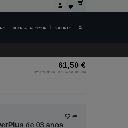
INE
ACERCA DA EPSON
SUPORTE
61,50 €
IVA incluído (50,00 € IVA não incluído)
verPlus de 03 anos