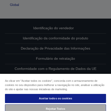
Global
Identificação do vendedor
Identificação da conformidade do produto
Declaração de Privacidade das Informações
Formulário de retratação
Conformidade com o Regulamento de Dados da UE
Contacte-nos sobre os seus dados
Ao clicar em "Aceitar todos os cookies", concorda com o armazenamento de
cookies no seu dispositivo para melhorar a navegação no site, analisar a utilização
Informações sobre cookies
do site e ajudar nas nossas iniciativas de marketing.
Aceitar todos os cookies
Compromisso da Epson para com a acessibilidade
Rejeitar Todos