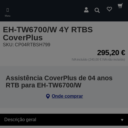
Skip
to
Pesquisar
main
Menu
content
EH-TW6700/W 4Y RTBS
CoverPlus
SKU: CP04RTBSH799
295,20 €
IVA incluído (240,00 € IVA não incluído)
Assistência CoverPlus de 04 anos
RTB para EH-TW6700/W
Onde comprar
Descrição geral