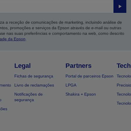
Enviar
iza a receção de comunicações de marketing, incluindo análise de
ntos, promoções e serviços da Epson através de e-mail ou outras
ase nas suas preferências e comportamento na web, como descrito
dade da Epson
.
Legal
Partners
Tech
Fichas de segurança
Portal de parceiros Epson
Tecnolo
amento
Livro de reclamações
LPGA
Precisi
Notificações de
Shakira + Epson
Tecnolo
o
segurança
Tecnolo
ções