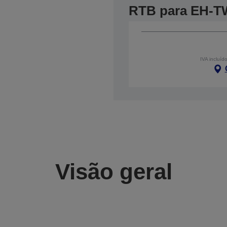
RTB para EH-T
IVA incluíd
Visão geral