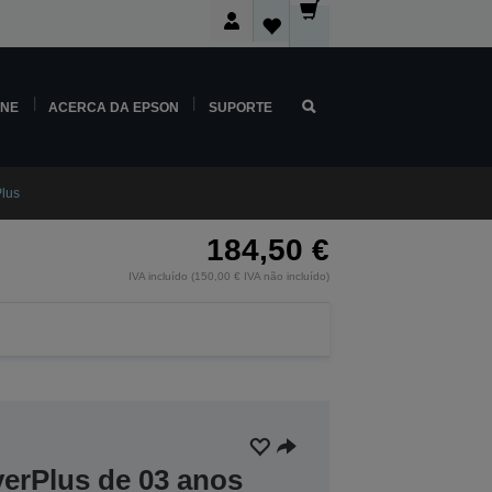
INE
ACERCA DA EPSON
SUPORTE
lus
184,50 €
IVA incluído (150,00 € IVA não incluído)
verPlus de 03 anos