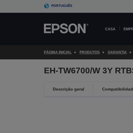
Skip
PORTUGUÊS
to
main
content
CASA
EMP
PÁGINA INICIAL
PRODUTOS
GARANTIA
EH-TW6700/W 3Y RTB
Descrição geral
Compatibilida