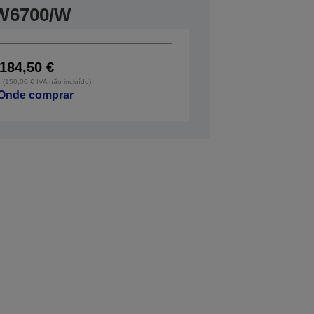
W6700/W
184,50 €
o (150,00 € IVA não incluído)
Onde comprar