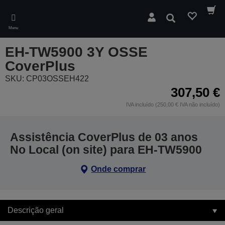
Skip
to
Pesquisar
main
Menu
content
EH-TW5900 3Y OSSE
CoverPlus
SKU: CP03OSSEH422
307,50 €
IVA incluído (250,00 € IVA não incluído)
Assistência CoverPlus de 03 anos
No Local (on site) para EH-TW5900
Onde comprar
Descrição geral