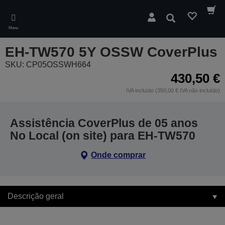
Skip
to
Pesquisar
main
Menu
content
EH-TW570 5Y OSSW CoverPlus
SKU: CP05OSSWH664
430,50 €
IVA incluído (350,00 € IVA não incluído)
Assistência CoverPlus de 05 anos
No Local (on site) para EH-TW570
Onde comprar
Descrição geral