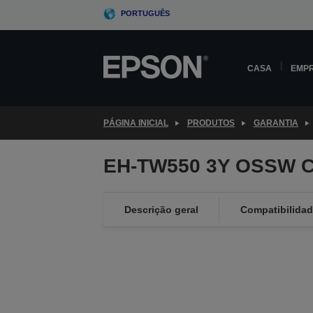
Skip
PORTUGUÊS
to
main
content
CASA
EMP
PÁGINA INICIAL
PRODUTOS
GARANTIA
EH-TW550 3Y OSSW C
Descrição geral
Compatibilida