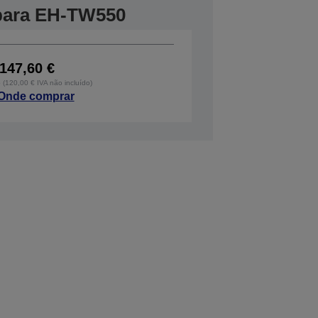
 para EH-TW550
147,60 €
o (120,00 € IVA não incluído)
Onde comprar