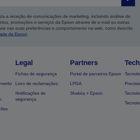
Enviar
iza a receção de comunicações de marketing, incluindo análise de
ntos, promoções e serviços da Epson através de e-mail ou outras
ase nas suas preferências e comportamento na web, como descrito
dade da Epson
.
Legal
Partners
Tech
Fichas de segurança
Portal de parceiros Epson
Tecnolo
amento
Livro de reclamações
LPGA
Precisi
Notificações de
Shakira + Epson
Tecnolo
o
segurança
Tecnolo
ções