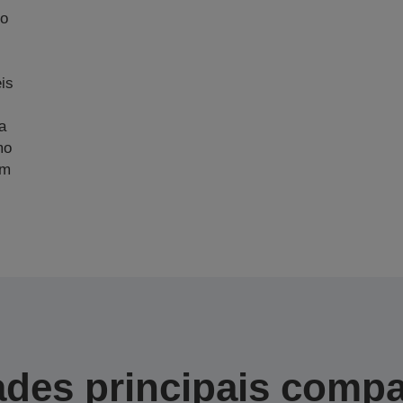
No
m
is
a
mo
am
des principais compa