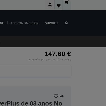
INE
ACERCA DA EPSON
SUPORTE
s
147,60 €
IVA incluído (120,00 € IVA não incluído)
verPlus de 03 anos No