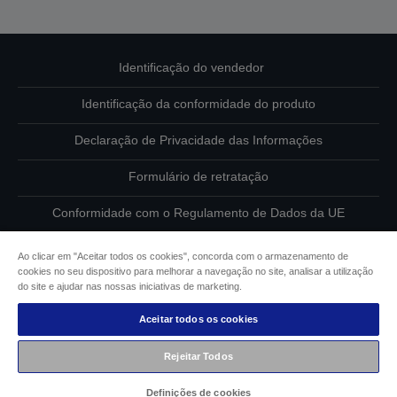
Identificação do vendedor
Identificação da conformidade do produto
Declaração de Privacidade das Informações
Formulário de retratação
Conformidade com o Regulamento de Dados da UE
Contacte-nos sobre os seus dados
Ao clicar em "Aceitar todos os cookies", concorda com o armazenamento de
cookies no seu dispositivo para melhorar a navegação no site, analisar a utilização
Informações sobre cookies
do site e ajudar nas nossas iniciativas de marketing.
Aceitar todos os cookies
Compromisso da Epson para com a acessibilidade
Rejeitar Todos
Copyright © 2026 Seiko Epson
Definições de cookies