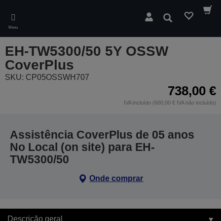
Skip
to
Pesquisar
main
Menu
content
EH-TW5300/50 5Y OSSW
CoverPlus
SKU: CP05OSSWH707
738,00 €
IVA incluído (600,00 € IVA não incluído)
Assistência CoverPlus de 05 anos
No Local (on site) para EH-
TW5300/50
Onde comprar
Descrição geral