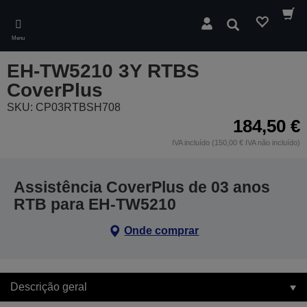
Skip
to
Pesquisar
main
Menu
content
EH-TW5210 3Y RTBS
CoverPlus
SKU: CP03RTBSH708
184,50 €
IVA incluído (150,00 € IVA não incluído)
Assistência CoverPlus de 03 anos
RTB para EH-TW5210
Onde comprar
Descrição geral