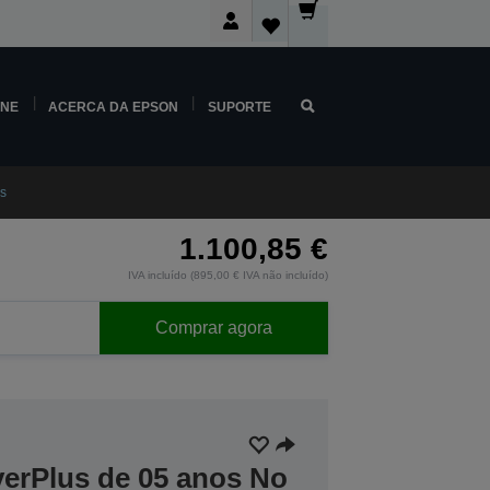
INE
ACERCA DA EPSON
SUPORTE
s
1.100,85 €
IVA incluído (895,00 € IVA não incluído)
Comprar agora
verPlus de 05 anos No