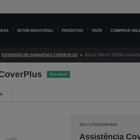
RESA
SETOR INDUSTRIAL
PRODUTOS
TINTA
COMPRAR ONL
EXTENSÃO DE GARANTIAS COVER PLUS
EH-QL7000 5Y OSSW CoverPlu
CoverPlus
Em stock
de
SKU: CP0OSSWHB46
Assistência Co