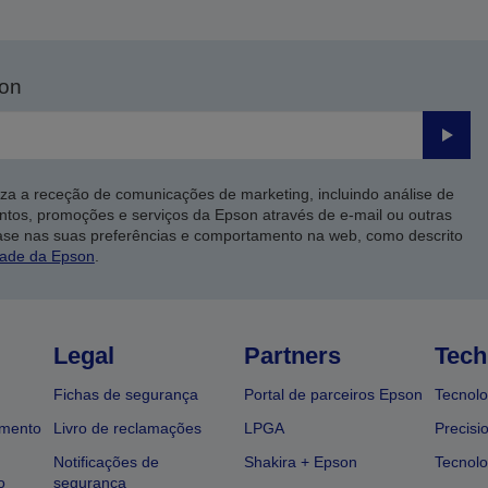
son
Enviar
iza a receção de comunicações de marketing, incluindo análise de
ntos, promoções e serviços da Epson através de e-mail ou outras
ase nas suas preferências e comportamento na web, como descrito
dade da Epson
.
Legal
Partners
Tech
Fichas de segurança
Portal de parceiros Epson
Tecnolo
amento
Livro de reclamações
LPGA
Precisi
Notificações de
Shakira + Epson
Tecnolo
o
segurança