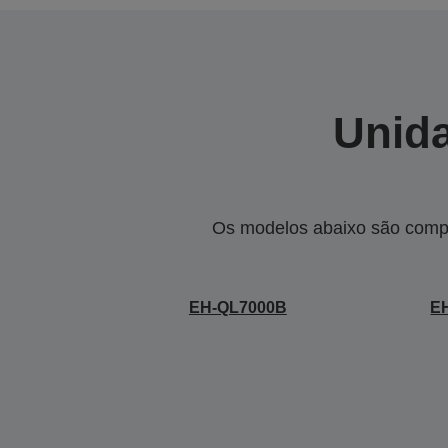
Unida
Os modelos abaixo são compa
EH-QL7000B
E