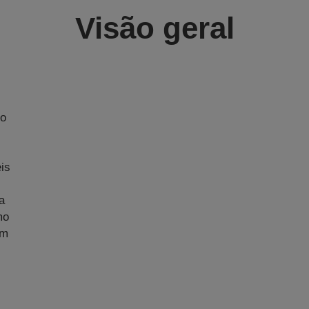
Visão geral
No
m
is
a
mo
am