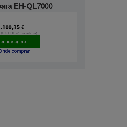
 para EH-QL7000
1.100,85 €
o (895,00 € IVA não incluído)
omprar agora
Onde comprar