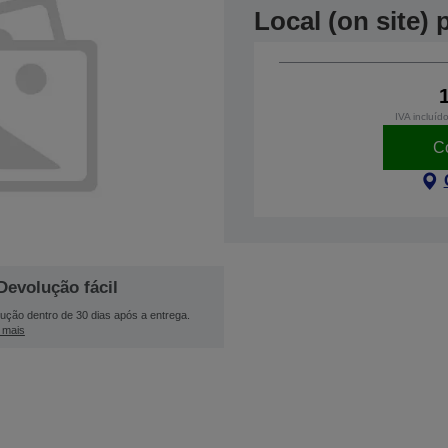
Local (on site)
IVA incluíd
C
Devolução fácil
ução dentro de 30 dias após a entrega.
 mais