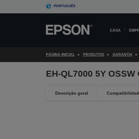
Skip
PORTUGUÊS
to
main
content
CASA
EMP
PÁGINA INICIAL
PRODUTOS
GARANTIA
EH-QL7000 5Y OSSW 
Descrição geral
Compatibilida