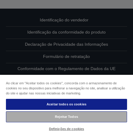
Identificação do vendedor
Identificação da conformidade do produto
Declaração de Privacidade das Informações
Formulário de retratação
Conformidade com o Regulamento de Dados da UE
Contacte-nos sobre os seus dados
Ao clicar em "Aceitar todos os cookies", concorda com o armazenamento de
cookies no seu dispositivo para melhorar a navegação no site, analisar a utilização
Informações sobre cookies
do site e ajudar nas nossas iniciativas de marketing.
Aceitar todos os cookies
Compromisso da Epson para com a acessibilidade
Rejeitar Todos
Copyright © 2026 Seiko Epson
Definições de cookies