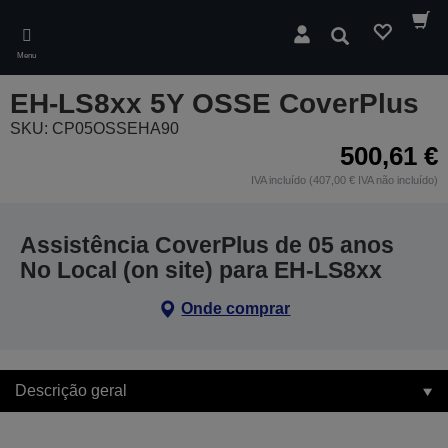
Skip
to
Pesquisar
main
Menu
content
EH-LS8xx 5Y OSSE CoverPlus
SKU: CP05OSSEHA90
500,61 €
IVA incluído (407,00 € IVA não incluído)
Assistência CoverPlus de 05 anos
No Local (on site) para EH-LS8xx
Onde comprar
Descrição geral