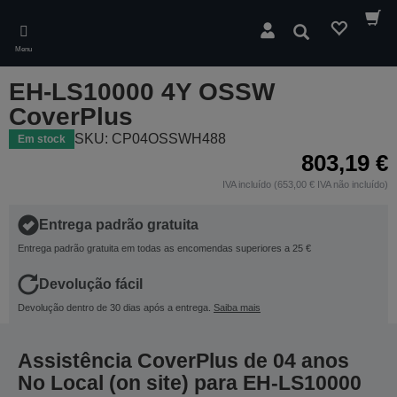
Skip
to
Pesquisar
main
Menu
content
EH-LS10000 4Y OSSW
CoverPlus
SKU: CP04OSSWH488
Em stock
803,19 €
IVA incluído (653,00 € IVA não incluído)
Entrega padrão gratuita
Entrega padrão gratuita em todas as encomendas superiores a 25 €
Devolução fácil
Devolução dentro de 30 dias após a entrega.
Saiba mais
Assistência CoverPlus de 04 anos
No Local (on site) para EH-LS10000