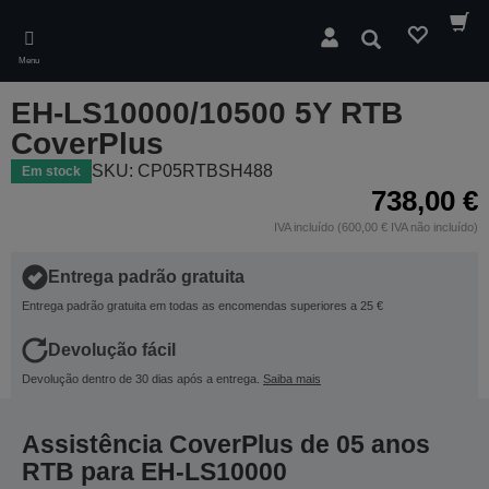
Skip
to
Pesquisar
main
Menu
content
EH-LS10000/10500 5Y RTB
CoverPlus
SKU: CP05RTBSH488
Em stock
738,00 €
IVA incluído (600,00 € IVA não incluído)
Entrega padrão gratuita
Entrega padrão gratuita em todas as encomendas superiores a 25 €
Devolução fácil
Devolução dentro de 30 dias após a entrega.
Saiba mais
Assistência CoverPlus de 05 anos
RTB para EH-LS10000