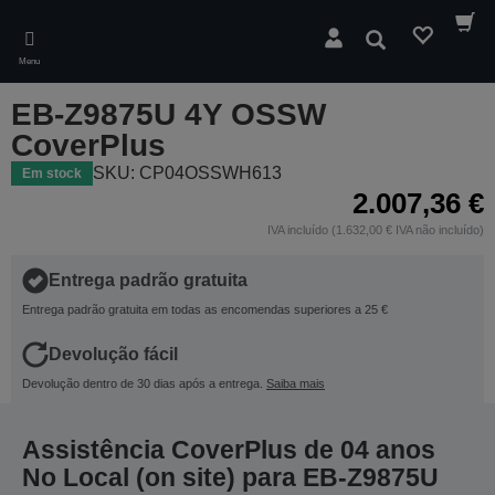
Skip
to
Pesquisar
main
Menu
content
EB-Z9875U 4Y OSSW
CoverPlus
SKU: CP04OSSWH613
Em stock
2.007,36 €
IVA incluído (1.632,00 € IVA não incluído)
Entrega padrão gratuita
Entrega padrão gratuita em todas as encomendas superiores a 25 €
Devolução fácil
Devolução dentro de 30 dias após a entrega.
Saiba mais
Assistência CoverPlus de 04 anos
No Local (on site) para EB-Z9875U