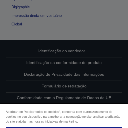
Digigraphie
Impressão direta em vestuário
Global
Identificação do vendedor
Identificação da conformidade do produto
Declaração de Privacidade das Informações
Formulário de retratação
Conformidade com o Regulamento de Dados da UE
Contacte-nos sobre os seus dados
Ao clicar em "Aceitar todos os cookies", concorda com o armazenamento de
cookies no seu dispositivo para melhorar a navegação no site, analisar a utilização
Informações sobre cookies
do site e ajudar nas nossas iniciativas de marketing.